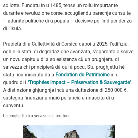
so lotte. Fundatu in u 1485, tense un rollu impurtante
durante e revuluzione corse, accugliendu parechje cunsulte
– adunite pulitiche di u populu – decisive pè l’indipendenza
di l’Isula.
Prupietà di a Cullettività di Corsica dapoi u 2025, l’edifiziu,
oghje in statu di degradazione avanzata, s’appronta à scrive
un novu capitulu di a so esistenza cù un prughjettu di
salvezza chì principierà dà quì à pocu. Stu prughjettu hè
statu ricunnisciutu da a
Fondation du Patrimoine
in u
quadru di i
"Trophées Impact – Préservation & Sauvegarde"
.
A distinzione ghjunghje incù una duttazione di 250 000 €,
sustegnu finanziariu maiò pè lancià a rinascita di u
cunventu.
Un prughjettu à u serviziu di u territoriu