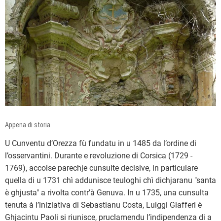
Appena di storia
U Cunventu d’Orezza fù fundatu in u 1485 da l’ordine di
l’osservantini. Durante e revoluzione di Corsica (1729 -
1769), accolse parechje cunsulte decisive, in particulare
quella di u 1731 chì addunisce teuloghi chì dichjaranu "santa
è ghjusta" a rivolta contr’à Genuva. In u 1735, una cunsulta
tenuta à l’iniziativa di Sebastianu Costa, Luiggi Giafferi è
Ghjacintu Paoli si riunisce, pruclamendu l’indipendenza di a