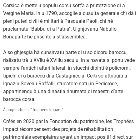
Corsica è mette u populu corsu sott’à a prutezzione di a
Vergine Maria. In u 1790, accoglie a cusulta generale chì dà i
pieni puteri civili è militari à Pasquale Paoli, chì hè
pruclamatu "Babbu di a Patria". U ghjovanu Nabuliò
Bonaparte hè prisente à st’assemblea.
A so ghjesgia hà cunsirvatu parte di u so dicoru baroccu,
rializatu trà u XVIIu è XVIIIu seculu. In a navata si ponu vede
sempre l’antichi altari laterali in stucchi dipinti è polìcromi,
tipichi di u baroccu di a Castagniccia. Certi sò attribuiti à
Ignaziu Saveriu Raffalli, stucatore natu in Pedicroce,
appartinendu à una dinastia rinumata di maestri d’arte
barocca corsa.
À prupositu di i "Trophées Impact"
Créés en 2020 par la Fondation du patrimoine, les Trophées
Impact récompensent des projets de réhabilitation
patrimoniale exemplaires ayant un impact positif direct sur