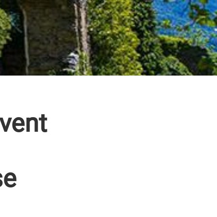
uvent
se