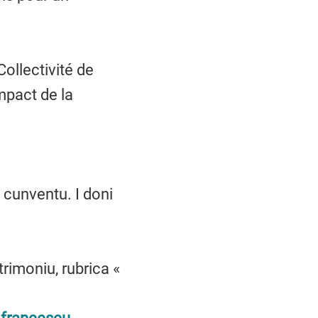
Collectivité de
mpact de la
 cunventu. I doni
trimoniu, rubrica «