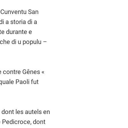
u Cunventu San
 a storia di a
nte durante e
iche di u populu –
te contre Gênes «
quale Paoli fut
 dont les autels en
e Pedicroce, dont