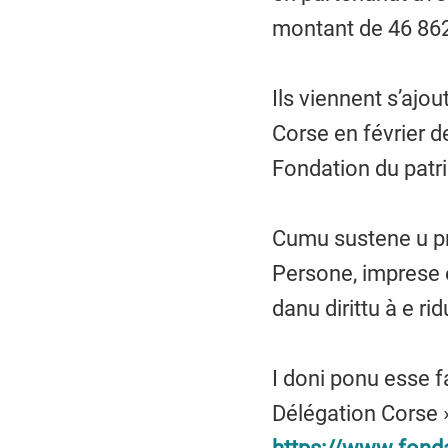
montant de 46 862 
Ils viennent s’ajou
Corse en février d
Fondation du patr
Cumu sustene u pr
Persone, imprese è
danu dirittu à e ri
I doni ponu esse fa
Délégation Corse »