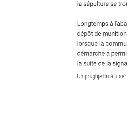
la sépulture se tr
Longtemps à l’aba
dépôt de munitions,
lorsque la commun
démarche a permis 
la suite de la sign
Un prughjettu à u serv