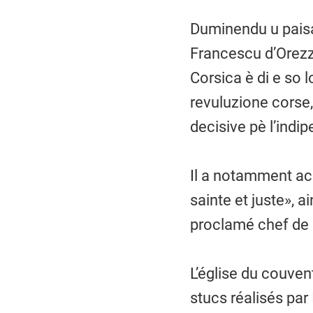
Duminendu u paisa
Francescu d’Orezz
Corsica è di e so 
revuluzione corse,
decisive pè l’indip
Il a notamment acc
sainte et juste», a
proclamé chef de 
L’église du couven
stucs réalisés par