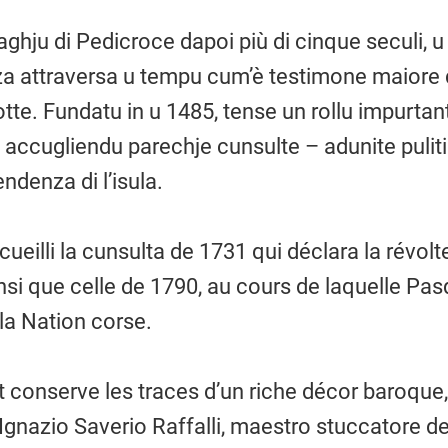
ghju di Pedicroce dapoi più di cinque seculi, 
a attraversa u tempu cum’è testimone maiore di
lotte. Fundatu in u 1485, tense un rollu impurta
 accugliendu parechje cunsulte – adunite pulit
endenza di l’isula.
ueilli la cunsulta de 1731 qui déclara la révol
insi que celle de 1790, au cours de laquelle Pas
la Nation corse.
t conserve les traces d’un riche décor baroque,
 Ignazio Saverio Raffalli, maestro stuccatore d