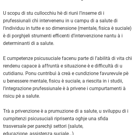
U scopu di stu cullocchiu hè di riunì l’inseme di i
prufessiunali chì intervenenu in u campu di a salute di
l’individuu in tutte e so dimensione (mentale, fisica è suciale)
è di porghjeli strumenti efficenti d’intervenzione nantu à i
determinanti di a salute.
E cumpetenze psicusuciale facenu parte di l’abilità di vita chì
rendenu capace à affruntà e situazione è e difficultà di u
cutidianu. Ponu cuntribuì à creà e cundizione favurevule pè
u benessere mentale, fisicu è suciale, a riescita in i studii,
l’integrazione prufessiunale è à privene i cumpurtamenti à
risicu pè a salute.
Trà a privenzione è a prumuzione di a salute, u sviluppu di i
cumpitenzi psicusuciali riprisenta oghje una sfida
trasversale per parechji settori (salute,
educazione, assistenza suciale…)